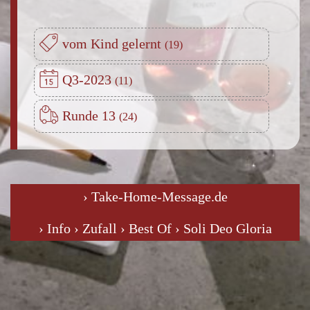
vom Kind gelernt
Q3-2023
Runde 13
› Take-Home-Message.de
› Info
› Zufall
› Best Of
› Soli Deo Gloria