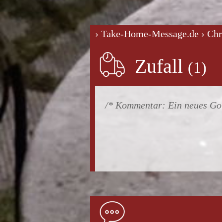
› Take-Home-Message.de
› Ch
Zufall
Ein neues Gol