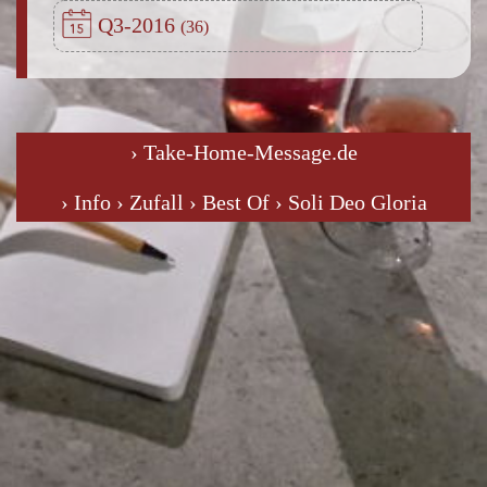
Q3-2016
› Take-Home-Message.de
› Info
› Zufall
› Best Of
› Soli Deo Gloria