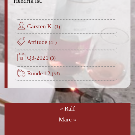
Hendrik ist.
Carsten K.
Attitude
Q3-2021
Runde 12
« Ralf
Marc »