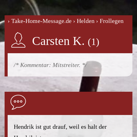
› Take-Home-Message.de
› Helden
› Frollegen
Carsten K.
Mitstreiter.
Hendrik ist gut drauf, weil es halt der