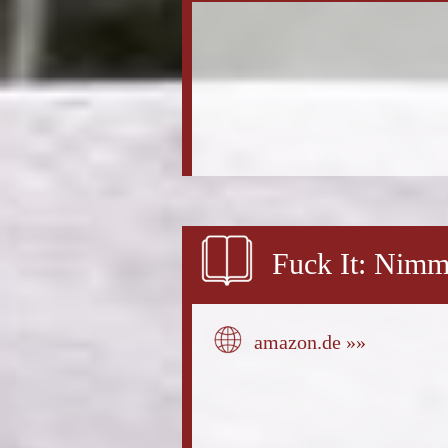
Fuck It: Nimm 
amazon.de »»