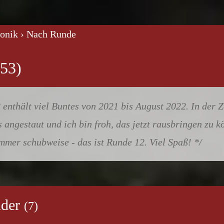
ronik
› Nach Runde
enthält viel Buntes von 2021 bis August 2022. In der Z
 angestaut und ich bin froh, das jetzt rausbringen zu k
immer schubweise - das ist Runde 12. Viel Spaß!
nder