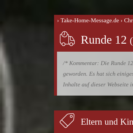
› Take-Home-Message.de
› Ch
Runde 12
Die Runde 12 
geworden. Es hat sich einiges
Inhalte auf dieser Webseite 
Eltern und Ki