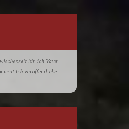
wischenzeit bin ich Vater
önnen! Ich veröffentliche