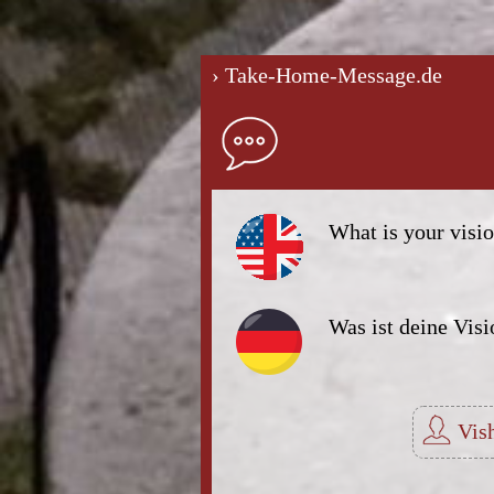
› Take-Home-Message.de
What is your visio
Was ist deine Vis
Vis