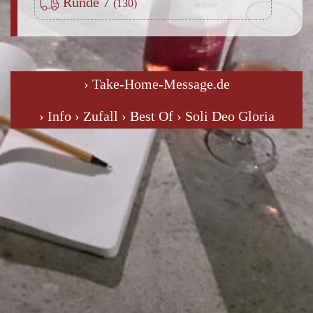
Runde 7
› Take-Home-Message.de
› Info
› Zufall
› Best Of
› Soli Deo Gloria