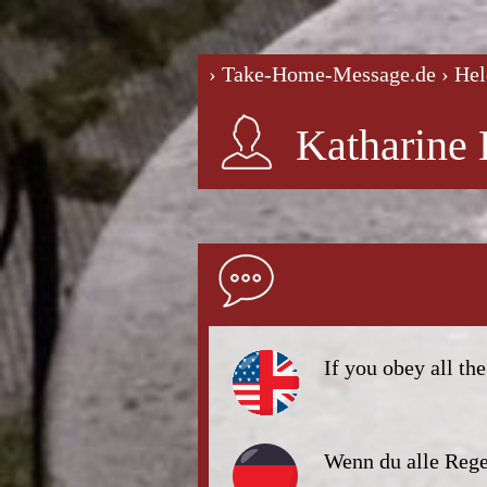
› Take-Home-Message.de
› He
Katharine
If you obey all the
Wenn du alle Rege