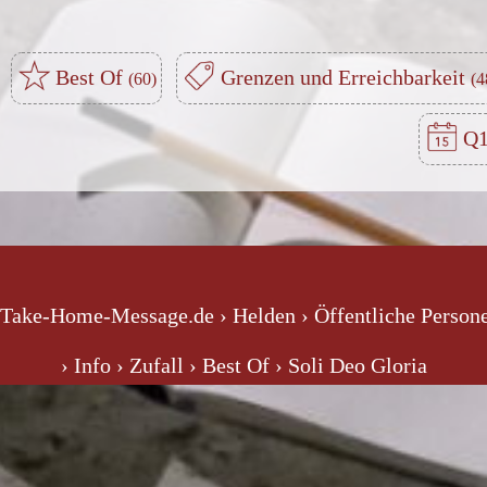
Best Of
Grenzen und Erreichbarkeit
Q1
 Take-Home-Message.de
› Helden
› Öffentliche Person
› Info
› Zufall
› Best Of
› Soli Deo Gloria