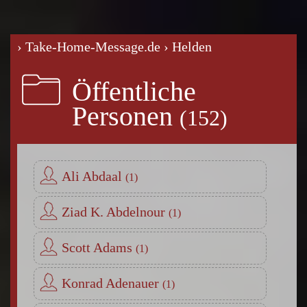
› Take-Home-Message.de
› Helden
Öffentliche
Personen
Ali Abdaal
Ziad K. Abdelnour
Scott Adams
Konrad Adenauer