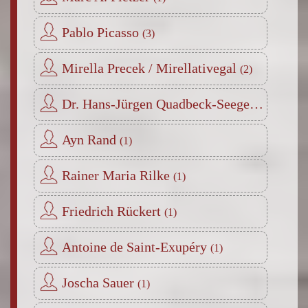
Pablo Picasso
Mirella Precek / Mirellativegal
Dr. Hans-Jürgen Quadbeck-Seeger
Ayn Rand
Rainer Maria Rilke
Friedrich Rückert
Antoine de Saint-Exupéry
Joscha Sauer