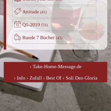
Attitude
Q1-2019
Runde 7 Bücher
› Take-Home-Message.de
› Info
› Zufall
› Best Of
› Soli Deo Gloria