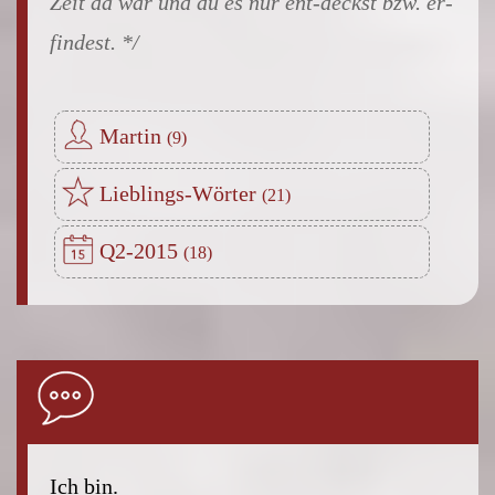
Zeit da war und du es nur ent-deckst bzw. er-
findest.
Martin
Lieblings-Wörter
Q2-2015
Ich bin.