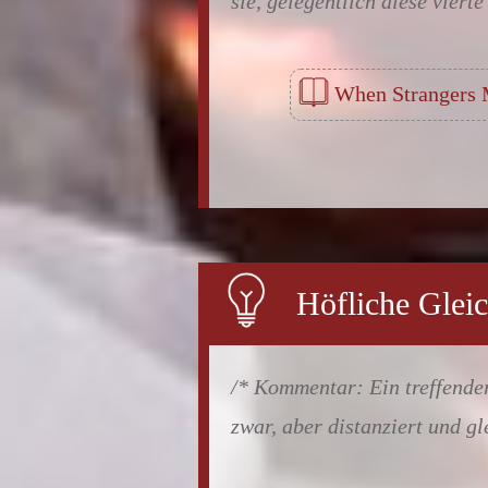
sie, gelegentlich diese vier
When Strangers
Höfliche Gleic
Ein treffend
zwar, aber distanziert und gl