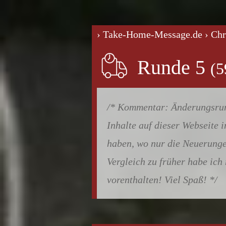
› Take-Home-Message.de
› Ch
Runde 5
Änderungsrund
Inhalte auf dieser Webseite 
haben, wo nur die Neuerunge
Vergleich zu früher habe ich
vorenthalten! Viel Spaß!