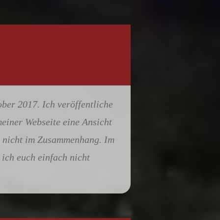
ber 2017. Ich veröffentliche
meiner Webseite eine Ansicht
st nicht im Zusammenhang. Im
ich euch einfach nicht