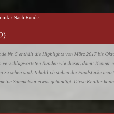
ronik
› Nach Runde
e Nr. 5 enthält die Highlights von März 2017 bis Okto
in verschlagworteten Runden wie dieser, damit Kenner 
n zu sehen sind. Inhaltlich stehen die Fundstücke mei
 meine Sammelwut etwas gebändigt. Diese Knaller kann 