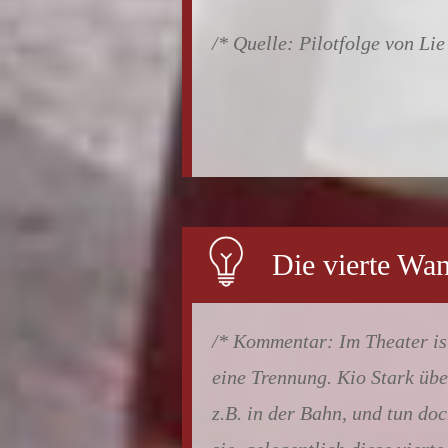
Pilotfolge von Lie
Die vierte Wa
Im Theater is
eine Trennung. Kio Stark übe
z.B. in der Bahn, und tun doc