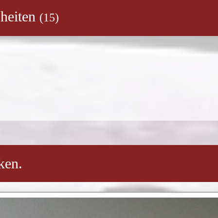
heiten
ken.