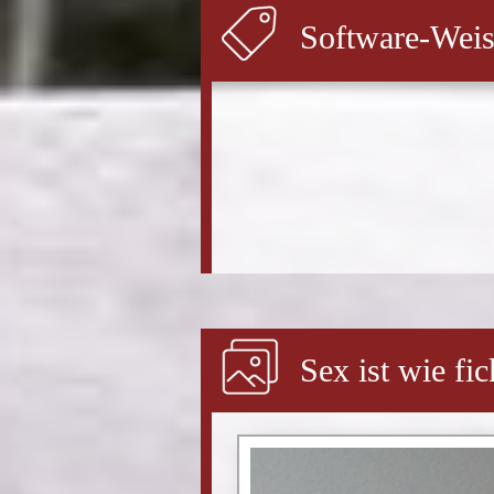
Software-Weis
Sex ist wie fic