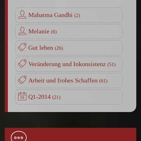
Mahatma Gandhi
Melanie
Gut leben
Veränderung und Inkonsistenz
Arbeit und frohes Schaffen
Q1-2014